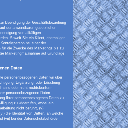
 zur Beendigung der Geschäftsbeziehung
lauf der anwendbaren gesetzlichen
eendigung von allfälligen
rden. Soweit Sie ein Klient, ehemaliger
e Kontaktperson bei einer der
 für die Zwecke des Marketings bis zu
t die Marketingmaßnahme auf Grundlage
genen Daten
lche personenbezogenen Daten wir über
erichtigung, Ergänzung, oder Löschung
h sind oder nicht rechtskonform
g Ihrer personenbezogenen Daten
tung Ihrer personenbezogenen Daten zu
illigung zu widerrufen, wobei ein
rbeitung nicht berührt, (v)
vi) die Identität von Dritten, an welche
d (vii) bei der Datenschutzbehörde