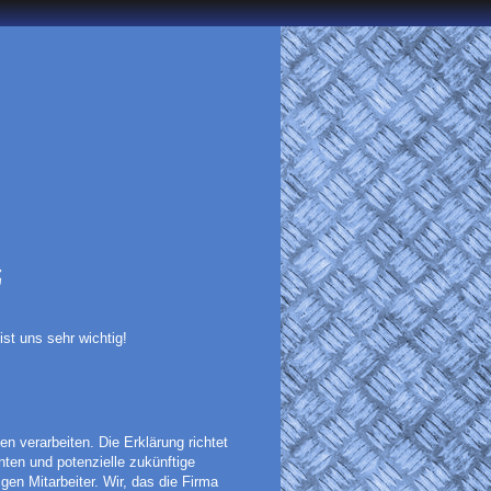
z
st uns sehr wichtig!
n verarbeiten. Die Erklärung richtet
ten und potenzielle zukünftige
gen Mitarbeiter. Wir, das die Firma