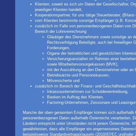
Klienten, soweit es sich um Daten der Gesellschafter, Or
jeweiligen Klienten handelt,
Kooperationspartner, für uns tätige Steuerberater, (Bilanz
vom Klienten bestimmte sonstige Empfänger (z.B. Konzer
zusätzlich im Falle von personenbezogenen Daten von Di
Bereich der Lohnverrechnung:
Gläubiger des Dienstnehmers sowie sonstige an de
Rechtsverfolgung Beteiligte, auch bei freiwilligen G
Forderungen,
Organe der betrieblichen und gesetzlichen Interes
Versicherungsanstalten im Rahmen einer bestehen
sowie Mitarbeitervorsorgekassen (MVK),
mit der Auszahlung an den Dienstnehmer oder an D
Betriebsärzte und Pensionskassen,
Mitversicherte und
zusätzlich im Bereich der Finanz- und Geschäftsbuchhaltu
Inkassounternehmen zur Schuldeneintreibung,
Banken im Auftrag des Klienten,
Factoring-Unternehmen, Zessionare und Leasingu
Manche der oben genannten Empfänger können sich außerhalb Ös
personenbezogenen Daten außerhalb Österreichs verarbeiten. D
Ländern entspricht unter Umständen nicht jenem Österreichs. 
gewährleisten, dass alle Empfänger ein angemessenes Datensch
beispielsweise Standardvertragsklauseln (2010/87/EC und/oder 