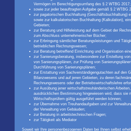
Vermögen im Berechtigungsumfang des § 2 WTBG 2017;
sowie zur jeder beauftragten Aufgabe gemäß § 2 WTBG 
zur pagatorischen Buchhaltung (Geschäftsbuchhaltung) e
sowie zur kalkulatorischen Buchhaltung (Kalkulation), ein
Gebieten;
zur Beratung und Hilfeleistung auf dem Gebiet der Rech
zum Abschluss unternehmerischer Bücher;
zur Erbringung sämtlicher Beratungsleistungen und Tät
betrieblichen Rechnungswesen;
zur Beratung betreffend Einrichtung und Organisation ein
zur Sanierungsberatung, insbesondere zur Erstellung von
von Sanierungsplänen, zur Prüfung von Sanierungsplänen 
Durchführung von Sanierungsplänen;
zur Erstattung von Sachverständigengutachten auf den 
Bilanzwesens und auf jenen Gebieten, zu deren fachmänn
Rechnungswesens oder der Betriebswirtschaftslehre erford
zur Ausübung jener wirtschaftstreuhänderischen Arbeiten,
ausdrücklichen Bestimmung hingewiesen wird, dass sie n
Wirtschaftsprüfern gültig ausgeführt werden können;
zur Übernahme von Treuhandaufgaben und zur Verwaltu
der Verwaltung von Gebäuden;
zur Beratung in arbeitstechnischen Fragen;
zur Tätigkeit als Mediator
Soweit wir Ihre personenbezogenen Daten bei Ihnen selbst erhebe